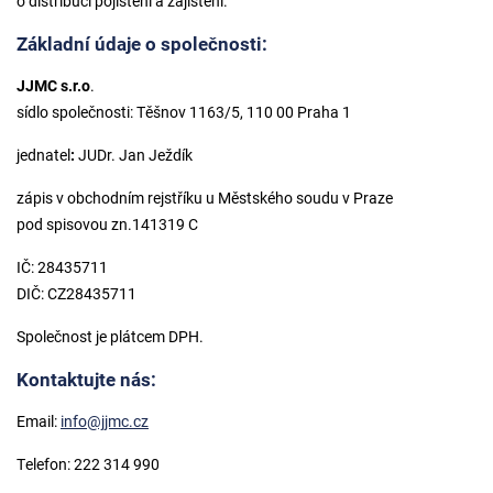
o distribuci pojištění a zajištění.
Základní údaje o společnosti:
JJMC s.r.o
.
sídlo společnosti: Těšnov 1163/5, 110 00 Praha 1
jednatel
:
JUDr. Jan Ježdík
zápis v obchodním rejstříku u Městského soudu v Praze
pod spisovou zn.141319 C
IČ: 28435711
DIČ: CZ28435711
Společnost je plátcem DPH.
Kontaktujte nás:
Email:
info@jjmc.cz
Telefon: 222 314 990